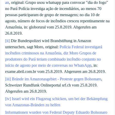
an
, original: Grupo usou whatsapp para convocar "dia do fogo"
no Pará Polícia investiga ação de incendiários, ao menos 70
pessoas participaram de grupo de mensagens; no dia 10 de
agosto, número de focos de incêndios cresceu repentinamente na
Amazônia, in: globorural vom 25.8.2019. Abgerufen am
26.8.2019.
[ii]
Die Bundespolizei wird Brandstiftung in Amazon
untersuchen, sagt Moro, original:
Polícia Federal inv
e
stigará
incêndios criminosos na Amazônia, diz Moro
Grupos de
produtores do Pará teriam combinado incêndio conjunto no
iníc
io de agosto por meio de conversas no WhatsApp
, in:
exame.abril.com.br vom 25.8.2019.
Abgeruren am 26.8.2019.
[iii]
Brände im Amazonasgebiet - Proteste gegen Bolsonaro
,
Schweizer Rundfunk Onlineportal srf.ch vom 25.8.2019.
Abgerufen am 26.8.2019.
[iv]
Israel wird ein Flugzeug schicken, um bei der Bekämpfung
von Amazonas-Bränden zu helfen
Informationen wurden von Federal Deputy Eduardo Bolsonaro