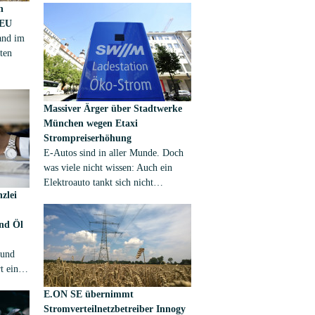
n
Wasser oder Photovoltaik steigen die
 EU
Strompreise in Deutschland weiter.
and im
Neben der 2011 beschlossenen
ten
Energiewende in Deutschland ist
auch das Pariser
ßere
Klimaschutzabkommen aus dem Jahr
er noch
2015 Preistreiber.
Massiver Ärger über Stadtwerke
lichen
München wegen Etaxi
t
Strompreiserhöhung
E-Autos sind in aller Munde. Doch
was viele nicht wissen: Auch ein
Elektroauto tankt sich nicht
zlei
kostenlos. Vielmehr muss dafür ganz
normal Strom bezahlt werden. Doch
und Öl
dass es so teuer ist, wie jetzt in
München bekannt wurde, dürfte
 und
viele überraschen.
t eine
 den
E.ON SE übernimmt
nd
Stromverteilnetzbetreiber Innogy