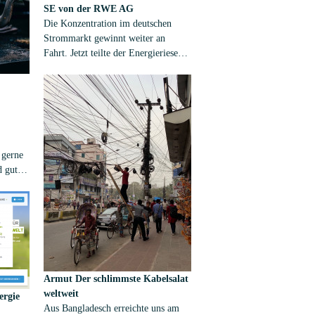
SE von der RWE AG
nd
Die Konzentration im deutschen
 In dem
Strommarkt gewinnt weiter an
en der
Fahrt. Jetzt teilte der Energieriese
Eon mit, man übernehme die RWE-
Tochter Innogy, einen großen
Verteilnetzbetreiber.
 gerne
d gut
 Stroms
siere.
 halbe
jetzt
öl und
Armut
Der schlimmste Kabelsalat
hme
weltweit
ergie
z als
Aus Bangladesch erreichte uns am