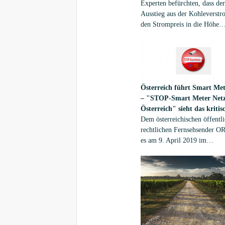
Experten befürchten, dass der
Ausstieg aus der Kohleverst
den Strompreis in die Höhe
schnellen lässt. Neben der
Ökostromumlage, den Netzen
und Steuern kommt damit ei
weiterer Kostentreiber auf di
Verbraucher zu.
Österreich führt Smart Met
– "STOP-Smart Meter Net
Österreich" sieht das kritis
Dem österreichischen öffentli
rechtlichen Fernsehsender O
es am 9. April 2019 im
Morgenmagazin ein ganzer Be
wert: Österreich stellt zwang
für alle Unternehmen und
Privatbürger auf die digitale 
des Stromzählers um, auf de
Meter.