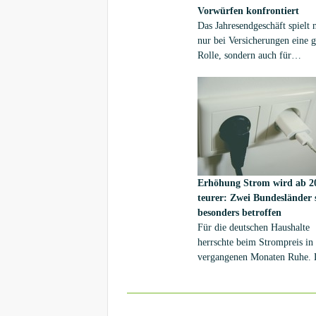
Basis, also auch die Heizkost
Vorwürfen konfrontiert
könne man nur noch von ein
Das Jahresendgeschäft spielt 
Prozent Anteil an Erneuerbar
nur bei Versicherungen eine 
Energie ...
Rolle, sondern auch für
Energieversorgungsunterneh
Denn viele Verbraucher schau
in dieser Zeit nach einem mö
neuen Energieversorger um.
Erhöhung
Strom wird ab 2
teurer: Zwei Bundesländer 
besonders betroffen
Für die deutschen Haushalte
herrschte beim Strompreis in
vergangenen Monaten Ruhe.
die Phase der scheinbaren
Preisstabilität ist nun vorbei
Jahreswechsel haben viele