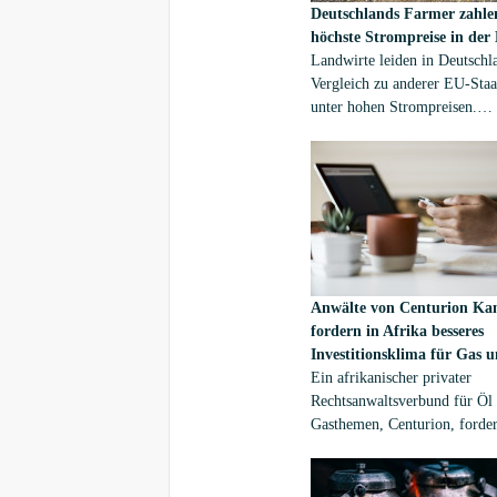
Deutschlands Farmer zahle
höchste Strompreise in der
Landwirte leiden in Deutschl
Vergleich zu anderer EU-Staa
unter hohen Strompreisen.
Allerdings gehörten auch grö
Landwirtschaftsbetriebe imm
zu den eher kleineren gewerb
Stromabnehmern. Das schreib
agrarheute.com.[i]
Anwälte von Centurion Kan
fordern in Afrika besseres
Investitionsklima für Gas 
Ein afrikanischer privater
Rechtsanwaltsverbund für Öl
Gasthemen, Centurion, forder
stärkere Zusammenarbeit bei
"Schlüsselthemen" der Öl- u
Gasindustrie in Nigeria. Dies