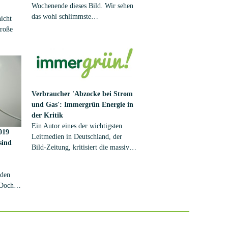
en,
Wochenende dieses Bild. Wir sehen
em 14
das wohl schlimmste
nicht
e
Stromkabelwirrwar der Welt. Es ist
große
in Chittagong. In einer Mail an uns
heißt es:
men.
en sich
glichen
Verbraucher
'Abzocke bei Strom
und Gas': Immergrün Energie in
der Kritik
Ein Autor eines der wichtigsten
019
Leitmedien in Deutschland, der
sind
Bild-Zeitung, kritisiert die massiven
Preiserhöhungen einiger deutscher
Strom- und Gasanbieter im Jahr
 den
2019 scharf. Als besonders "krasses
 Doch
Beispiel" führt das Blatt den
Anbieter "Immergrün" -
. Zum
beziehungsweise "Immergrün
Energie" - der 365 AG an. Ein