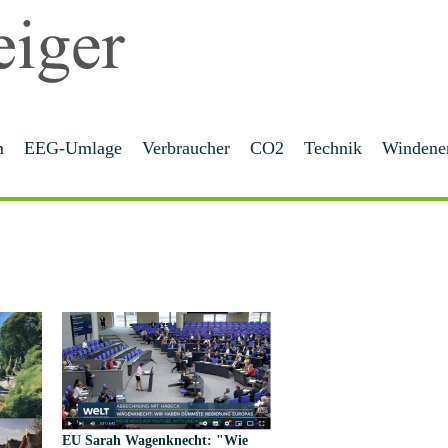
m
EEG-Umlage
Verbraucher
CO2
Technik
Windene
EU
Sarah Wagenknecht: "Wie