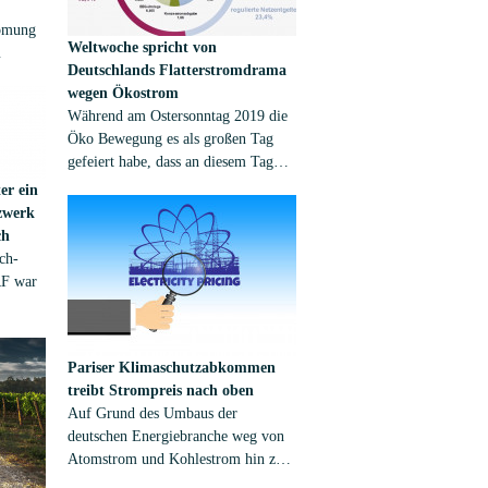
romung
Weltwoche spricht von
Deutschlands Flatterstromdrama
wegen Ökostrom
tgelten
Während am Ostersonntag 2019 die
n
Öko Bewegung es als großen Tag
e
gefeiert habe, dass an diesem Tag
fast der komplette Strombedarf in
er ein
ganz Deutschland mittels Windkraft
zwerk
und Photovoltaik, also
ch
Sonnenenergie, produziert worden
ch-
sei, spricht die Schweizer Weltwoche
RF war
von einem Drama um "Deutschlands
Flatterstrom". (1)
richt
sweise
Pariser Klimaschutzabkommen
treibt Strompreis nach oben
Version
Auf Grund des Umbaus der
n Smart
deutschen Energiebranche weg von
Atomstrom und Kohlestrom hin zu
Erneuerbarer Energie aus Wind,