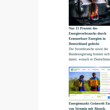
erklärte Centurion-Gründer u
CEO, der Jurist NJ Ayuk.[1]
Verbund arbeiten nach Angab
Homepage acht Anwälte.[2]
Nur 15 Prozent des
Energieverbrauchs durch
Erneuerbare Energien in
Deutschland gedeckt
Die Strombranche sowie die
Bundesregierung brüsten sich
damit, wonach in Deutschlan
40 bis 45% des hergestellten
auf Erneuerbaren Energien ba
Doch ist diese Bilanz nur die
Wahrheit. Denn, darauf weist 
Ludwig Möhring,
Hauptgeschäftsführer des
Bundesverbandes Erdgas, Erd
Geoenergie (BVEG) hin: Ne
Energiemarkt
Grünwelt En
man die gesamte Energiebilan
von Stromio mit Abzock-