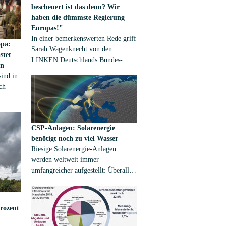
bescheuert ist das denn? Wir
haben die dümmste Regierung
Europas!"
In einer bemerkenswerten Rede griff
opa:
Sarah Wagenknecht von den
stet
LINKEN Deutschlands Bundes-
en
Wirtschaftsminister Robert Habeck
ind in
von den GRÜNEN frontal an. Wir
ch
geben das Transkript ihrer wichtigen
Rede vor dem Deutschen Bundestag
haben
wieder:
s und
CSP-Anlagen: Solarenergie
in
benötigt noch zu viel Wasser
pelt.
Riesige Solarenergie-Anlagen
werden weltweit immer
umfangreicher aufgestellt: Überall
wo die Sonne heißt scheint, wo
Geröll oder Wüste ist, ziehen
Unternehmen Solaranlagen hoch.
rozent