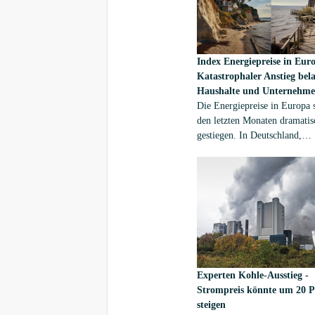
Index
Energiepreise in Eur
Katastrophaler Anstieg bela
Haushalte und Unternehm
Die Energiepreise in Europa s
den letzten Monaten dramatis
gestiegen. In Deutschland,
Österreich und der Schweiz 
sich die Preise für Strom, Ga
Heizöl innerhalb eines Jahres 
vielen Fällen mehr als verdop
Experten
Kohle-Ausstieg -
Strompreis könnte um 20 P
steigen