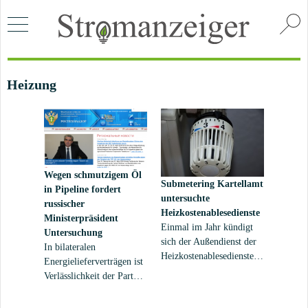
Heizung
Wegen schmutzigem Öl
Submetering
Kartellamt
in Pipeline fordert
untersuchte
russischer
Heizkostenablesedienste
Ministerpräsident
Einmal im Jahr kündigt
Untersuchung
sich der Außendienst der
In bilateralen
Heizkostenablesedienste –
Energielieferverträgen ist
meist via Brief oder Zettel
Verlässlichkeit der Partner
an Tür oder Briefkasten –
entscheidend. Verständlich
an. Häufig von den
deshalb, dass der russische