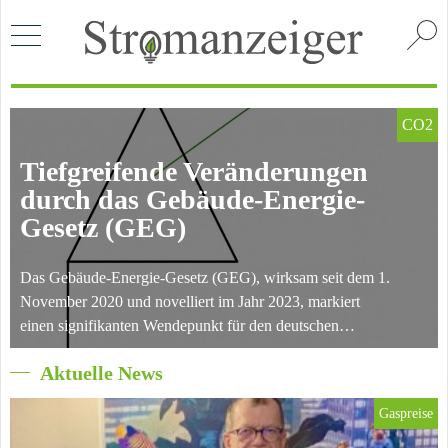
Index
CO2
Tiefgreifende Veränderungen
durch das Gebäude-Energie-
Gesetz (GEG)
Das Gebäude-Energie-Gesetz (GEG), wirksam seit dem 1.
November 2020 und novelliert im Jahr 2023, markiert
einen signifikanten Wendepunkt für den deutschen
Immobilienmarkt, mit weitreichenden Folgen für Vermieter,
Aktuelle News
Mieter und die Umwelt. Ziel des Gesetzes ist es, den
Energieverbrauch von Gebäuden zu reduzieren und eine
Gaspreise
nachhaltigere Nutzung von Energiequellen zu fördern.
Doch was bedeutet die Umsetzung des GEG konkret, und