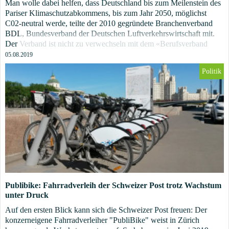
Man wolle dabei helfen, dass Deutschland bis zum Meilenstein des
Pariser Klimaschutzabkommens, bis zum Jahr 2050, möglichst
C02-neutral werde, teilte der 2010 gegründete Branchenverband
BDL, Bundesverband der Deutschen Luftverkehrswirtschaft mit.
Der Verband ist nicht zu verwechseln mit dem «Berufsverband
Deutscher Laborärzte», welcher sich ebenfalls der Abkürzung BDL
05.08.2019
bedient. [i]
Politik
Publibike: Fahrradverleih der Schweizer Post trotz Wachstum
unter Druck
Auf den ersten Blick kann sich die Schweizer Post freuen: Der
konzerneigene Fahrradverleiher "PubliBike" weist in Zürich