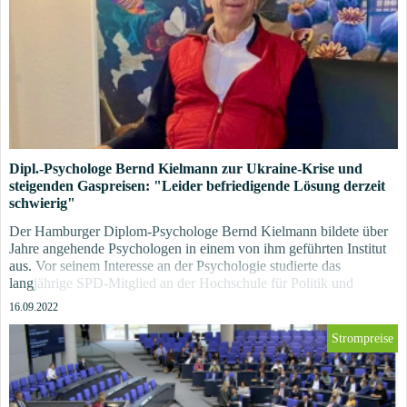
welche Auswirkungen hat sie?
Dipl.-Psychologe Bernd Kielmann zur Ukraine-Krise und
steigenden Gaspreisen: "Leider befriedigende Lösung derzeit
schwierig"
Der Hamburger Diplom-Psychologe Bernd Kielmann bildete über
Jahre angehende Psychologen in einem von ihm geführten Institut
aus. Vor seinem Interesse an der Psychologie studierte das
langjährige SPD-Mitglied an der Hochschule für Politik und
Wirtschaft in Hamburg. Im Dialog mit einem politisch
16.09.2022
Interessierten, der aber offiziell nicht auftreten möchte - nennen wir
ihn deshalb die "Gegenstimme" - versucht sich Bernd Kielmann der
Strompreise
Ukraine-Krise psychologisch wie politisch zu nähern. Wir geben
das ...