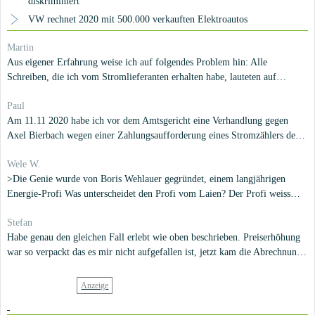
diskriminiert
VW rechnet 2020 mit 500.000 verkauften Elektroautos
Martin
Aus eigener Erfahrung weise ich auf folgendes Problem hin: Alle
Schreiben, die ich vom Stromlieferanten erhalten habe, lauteten auf
"Immergrün". Diese Firma wird jedoch formell nur als Bearbeiter tätig.
Paul
Tatsächlicher Vertragspartner ist die 365 AG. (Was nur als kleiner Einschub
Am 11.11 2020 habe ich vor dem Amtsgericht eine Verhandlung gegen
im Vertragsabschluss zu erkennen ist.) Ich habe - nur wegen dieser
Axel Bierbach wegen einer Zahlungsaufforderung eines Stromzählers der
Formalie - einen Prozess gegen "Immergrün" verloren.
nicht in meinem Haus eingebaut ist
Wele W.
>Die Genie wurde von Boris Wehlauer gegründet, einem langjährigen
Energie-Profi Was unterscheidet den Profi vom Laien? Der Profi weiss
vorher wie es am Ende ausgehen wird! ;-)
Stefan
Habe genau den gleichen Fall erlebt wie oben beschrieben. Preiserhöhung
war so verpackt das es mir nicht aufgefallen ist, jetzt kam die Abrechnung
mit einer fetten Nachzahlung. Auf Nachfrage wird nicht reagiert, außer das
mir ein Neuabschluss eine Vertrages angeboten wurde bei dem ich 4 € im
Monat spare wo die Preiserhöhung allerdings gut 30 € ausmacht. Ein Witz,
eine Frechheit. Die lassen einen bewusst ins offene Messer laufen!