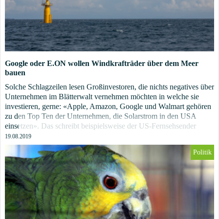
Google oder E.ON wollen Windkrafträder über dem Meer
bauen
Solche Schlagzeilen lesen Großinvestoren, die nichts negatives über
Unternehmen im Blätterwalt vernehmen möchten in welche sie
investieren, gerne: «Apple, Amazon, Google und Walmart gehören
zu den Top Ten der Unternehmen, die Solarstrom in den USA
einsetzen». Das schreibt beispielsweise der US-Fernsehsender
CNBC auf seiner Webseite.[i]
19.08.2019
Politik