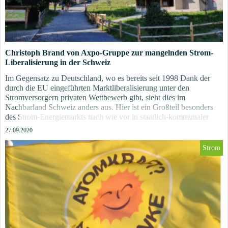
Christoph Brand von Axpo-Gruppe zur mangelnden Strom-
Liberalisierung in der Schweiz
Im Gegensatz zu Deutschland, wo es bereits seit 1998 Dank der
durch die EU eingeführten Marktliberalisierung unter den
Stromversorgern privaten Wettbewerb gibt, sieht dies im
Nachbarland Schweiz anders aus. Hier ist ein Großteil besonders
des Strom-Energiemarkts nach wie vor in staatlich-kommunaler
Hand der klassischen Stadtwerke. Einer der großen Player in der
27.09.2020
Schwiez, wie das Land gerne von deutschsprachigen Landsleuten
genannt wird, ist die 2001 gegründete Axpo Gruppe. Die staatlich-
Strom
kommunale ...