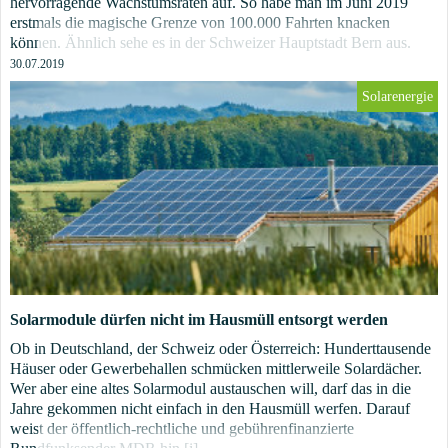
hervorragende Wachstumsraten auf. So habe man im Juni 2019
erstmals die magische Grenze von 100.000 Fahrten knacken
können. Ähnlich sehe es in der Schweizer Hauptstadt Bern aus.
Hier seien im Juni gar 140.000 Fahrten zu verbuchen gewesen.
30.07.2019
Hilfreich dürfte sicherlich das gute Wetter gewesen sein.
Solarenergie
Solarmodule dürfen nicht im Hausmüll entsorgt werden
Ob in Deutschland, der Schweiz oder Österreich: Hunderttausende
Häuser oder Gewerbehallen schmücken mittlerweile Solardächer.
Wer aber eine altes Solarmodul austauschen will, darf das in die
Jahre gekommen nicht einfach in den Hausmüll werfen. Darauf
weist der öffentlich-rechtliche und gebührenfinanzierte