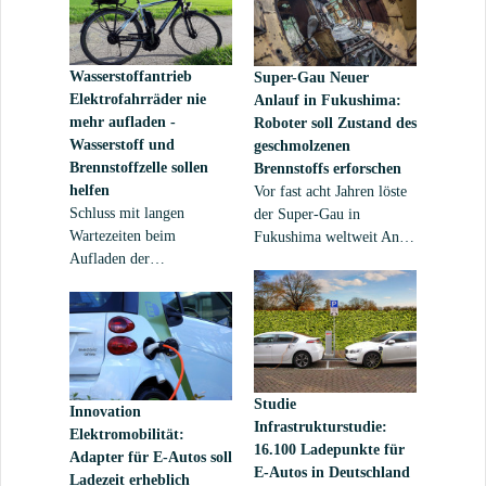
Milliarden Euro – nicht
Standort für die Fabrik
nur die Bürger und
scheint mittlerweile
Unternehmen, sondern
gefunden.
Wasserstoffantrieb
Super-Gau
Neuer
auch die Protagonisten,
Elektrofahrräder nie
Anlauf in Fukushima:
welche die Hardware
mehr aufladen -
Roboter soll Zustand des
dafür zur Verfügung
Wasserstoff und
geschmolzenen
stellen.
Brennstoffzelle sollen
Brennstoffs erforschen
helfen
Vor fast acht Jahren löste
Schluss mit langen
der Super-Gau in
Wartezeiten beim
Fukushima weltweit Angst
Aufladen der
und Schrecken aus. Noch
Fahrradakkus bei E-Bikes.
immer belastet das
Ein Wasserstofftank samt
strahlende Erbe die
Brennstoffzelle soll
Umwelt. Die Brennstäbe
Abhilfe schaffen.
konnten noch immer nicht
geborgen werden. Nun
soll ein neuer Anlauf
Studie
Innovation
erfolgen – mit Hilfe eines
Infrastrukturstudie:
Elektromobilität:
Roboters.
16.100 Ladepunkte für
Adapter für E-Autos soll
E-Autos in Deutschland
Ladezeit erheblich