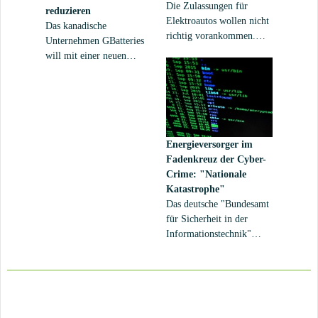
Die Zulassungen für
reduzieren
Elektroautos wollen nicht
Das kanadische
richtig vorankommen.
Unternehmen GBatteries
Schuld sei die fehlende
will mit einer neuen
Infrastruktur bei den
Technik das Laden von
Ladepunkten. Der
Elektroautos deutlich
Bundesverbandes der
schneller machen. Auch
Energie- und
Fahrzeuge mit derzeitiger
Wasserwirtschaft (BDEW)
Akku-Technologie sollen
veröffentlichte nun
Energieversorger im
von der Innovation
aktuelle Zahlen zur
Fadenkreuz der Cyber-
profitieren.
Anzahl der Ladepunkte in
Crime: "Nationale
Deutschland.
Katastrophe"
Das deutsche "Bundesamt
für Sicherheit in der
Informationstechnik"
(BSI) diagnostizierte im
Oktober 2018, dass die
digitalen Angriffe auch
auf Energieversorger und
Kernkraftwerke in Europa