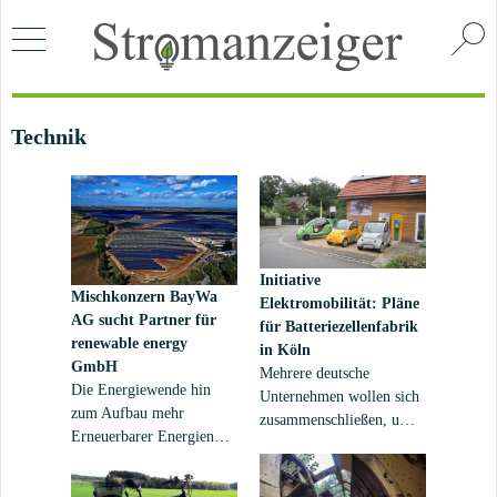
Technik
Initiative
Mischkonzern BayWa
Elektromobilität: Pläne
AG sucht Partner für
für Batteriezellenfabrik
renewable energy
in Köln
GmbH
Mehrere deutsche
Die Energiewende hin
Unternehmen wollen sich
zum Aufbau mehr
zusammenschließen, um
Erneuerbarer Energien
die Fertigung von
kostet alleine in
Batteriezellen
Deutschland Hunderte
voranzutreiben. Auch ein