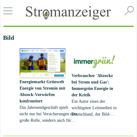
Bild
Verbraucher
'Abzocke
Energiemarkt
Grünwelt
bei Strom und Gas':
Energie von Stromio mit
Immergrün Energie in
Abzock-Vorwürfen
der Kritik
konfrontiert
Ein Autor eines der
Das Jahresendgeschäft spielt
wichtigsten Leitmedien in
nicht nur bei Versicherungen eine
Deutschland, der Bild-
große Rolle, sondern auch für
Zeitung, kritisiert die
Energieversorgungsunternehmen.
massiven Preiserhöhungen
Denn viele Verbraucher schauen
einiger deutscher Strom-