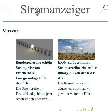
Verivox
Bundesregierung erhöht
E.ON SE übernimmt
Strompreise um
Stromverteilnetzbetreiber
Erneuerbare
Innogy SE von der RWE
Energieumlage EEG
AG
deutlich
Die Konzentration im
Die Strompreise in
deutschen Strommarkt
Deutschland gehören jetzt
gewinnt weiter an Fahrt.
schon zu den höchsten
Jetzt teilte der Energieriese
weltweit. Sie haben sich
Eon mit, man übernehme
in den vergangenen 20
die RWE-Tochter Innogy,