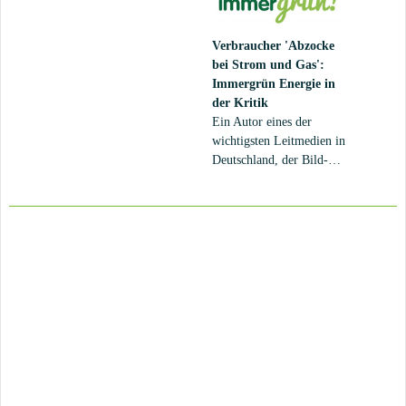
Jahren zu einem
einen großen
ernsthaften
Verteilnetzbetreiber.
Verbraucher
'Abzocke
Nebenkostenfaktor für
bei Strom und Gas':
jeden Mieter oder
Immergrün Energie in
Eigenheimbesitzer
der Kritik
entwickelt. 30 oder 35
Ein Autor eines der
Euro pro Monat an
wichtigsten Leitmedien in
Stromkosten für einen
Deutschland, der Bild-
Singlehaushalt sind keine
Zeitung, kritisiert die
Seltenheit. Vor allem
massiven Preiserhöhungen
wenn die Elektrogeräte
einiger deutscher Strom-
nicht zur A+-Klasse
und Gasanbieter im Jahr
gehören.
2019 scharf. Als
besonders "krasses
Beispiel" führt das Blatt
den Anbieter
"Immergrün" -
beziehungsweise
"Immergrün Energie" -
der 365 AG an. Ein