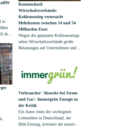
 EnBW
Kostenschock
Wirtschaftsverbände:
Kohleausstieg verursacht
 in
Mehrkosten zwischen 14 und 54
ößter
Milliarden Euro
ll der
Wegen des geplanten Kohleausstiegs
gelder
sehen Wirtschaftsverbände große
Strom
Belastungen auf Unternehmen und
eren.
Haushalte zukommen. Von der
Regierung fordern sie nun
Kompensationen in Milliardenhöhe –
sonst droht ein Veto in der
Kohlekommission.
rger
Verbraucher
'Abzocke bei Strom
und Gas': Immergrün Energie in
der Kritik
Ein Autor eines der wichtigsten
Leitmedien in Deutschland, der
ik
Bild-Zeitung, kritisiert die massiven
Preiserhöhungen einiger deutscher
Hertz