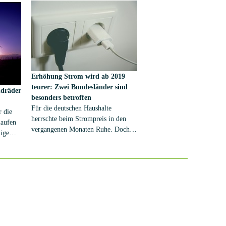
Strom- und Gasanbieter im Jahr
),
2019 scharf. Als besonders "krasses
Tennet
Beispiel" führt das Blatt den
Anbieter "Immergrün" -
GmbH)
beziehungsweise "Immergrün
rag".
Energie" - der 365 AG an. Ein
Name, der nicht unbedingt
Erhöhung
Strom wird ab 2019
Programm ist, wie sich hier zeigt.
teurer: Zwei Bundesländer sind
ndräder
Dort soll nämlich die Kilowattstunde
besonders betroffen
Gas für einige Kunden ab 2019 rund
Für die deutschen Haushalte
r die
50 Prozent mehr kosten, moniert die
herrschte beim Strompreis in den
laufen
Bild und sieht bei ...
vergangenen Monaten Ruhe. Doch
ige
die Phase der scheinbaren
e dann
Preisstabilität ist nun vorbei. Zum
achsen.
Jahreswechsel haben viele
Stromversorger Erhöhungen der
Preise angekündigt. Das vermelden
zwei bekannte Vermittlungsportale.
Diese haben festgestellt, dass viele
Energieversorger Preiserhöhungen
für den 1. Januar 2019 oder gar