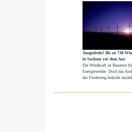
(50Hertz Transmission GmbH
Amprion (Amprion GmbH), 
(TenneT TSO GmbH) und
TransnetBW (TransnetBW 
ihren "gesellschaftlichen Auft
Ausgedreht!
Bis zu 730 Wi
in Sachsen vor dem Aus
Die Windkraft ist Baustein fü
Energiewende. Doch das Aus
der Förderung bedroht unzähl
Anlagen. Ein Großteil könnt
vom Netz gehen, so auch in S