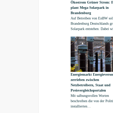
Ökostrom
Grüner Strom:
plant Mega-Solarpark in
Brandenburg
Auf Betreiben von EnBW soll
Brandenburg Deutschlands gr
Solarpark entstehen. Dabei wi
Konzern auf staatliche Förder
verzichten. Die Anlage soll 
für 50.000 Haushalte produzi
Energiemarkt
Energieverso
zerrieben zwischen
Netzbetreibern, Staat und
Preisvergleichsportalen
Mit salbungsvollen Worten
beschreiben die von der Polit
installierten
Übertragungsnetzbetreiber 50